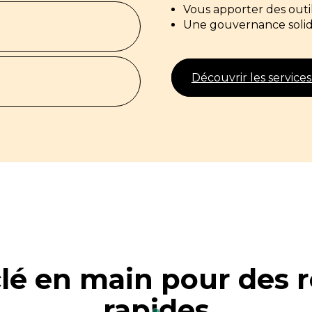
Vous apporter des outil
Valorisation de votre
Une gouvernance soli
Découvrir les formati
Découvrir les servic
Découvrir les service
clé en main pour des r
rapides