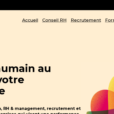
Accueil
Conseil RH
Recrutement
For
humain au
votre
e
on, RH & management, recrutement et