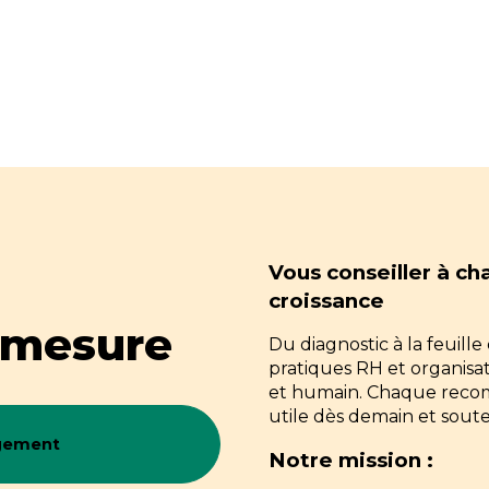
Recruter, c’est const
Vous former pour tr
entreprise
Vous conseiller à c
croissance
-mesure
Du diagnostic à la feuill
pratiques RH et organisa
Notre mission :
Notre mission :
et humain. Chaque reco
utile dès demain et soute
Développer des postur
Recrutement des profi
agement
Renforcer la coopérati
Structuration des entre
Notre mission :
Sécuriser vos recrute
Réduction des biais