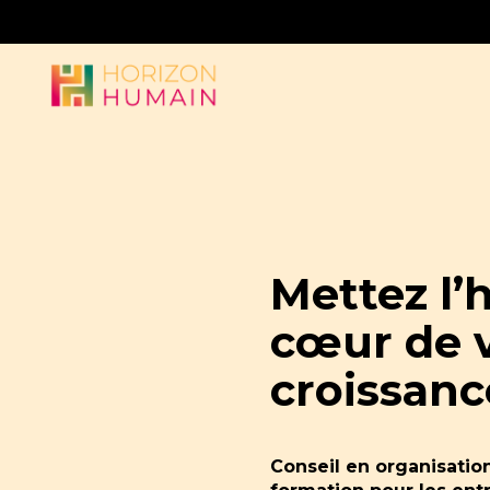
Skip
to
content
Mettez l’
cœur de 
croissanc
Conseil en organisati