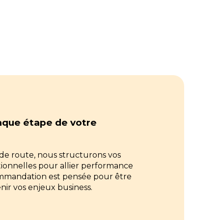
ruire l’avenir de votre
ansformer vos pratiques
haque étape de votre
e de route, nous structurons vos
tionnelles pour allier performance
mmandation est pensée pour être
nir vos enjeux business.
es de leadership
ls pénuriques
on
tiens,
ments